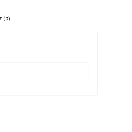
Σ (0)